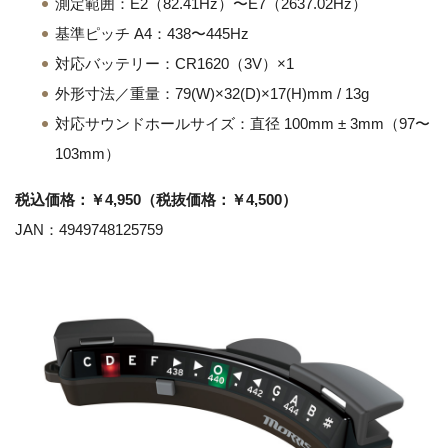
測定範囲：E2（82.41Hz）〜E7（2637.02Hz）
基準ピッチ A4：438〜445Hz
対応バッテリー：CR1620（3V）×1
外形寸法／重量：79(W)×32(D)×17(H)mm / 13g
対応サウンドホールサイズ：直径 100mm ± 3mm（97〜
103mm）
税込価格：￥4,950（税抜価格：￥4,500）
JAN：4949748125759