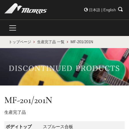
日本語
|
English
トップページ
生産完了品 一覧
MF-201/201N
MF-201/201N
生産完了品
ボディトップ
スプルース合板