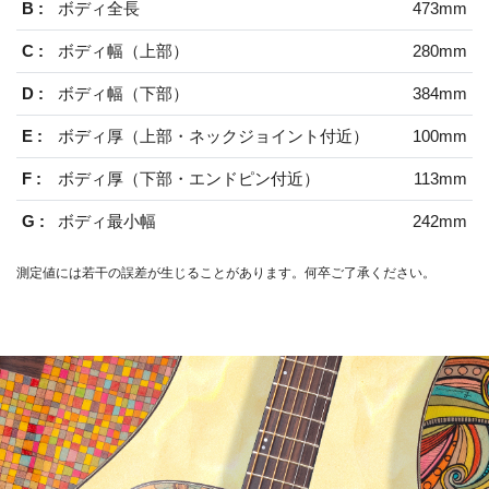
B :
ボディ全長
473mm
C :
ボディ幅（上部）
280mm
D :
ボディ幅（下部）
384mm
E :
ボディ厚（上部・ネックジョイント付近）
100mm
F :
ボディ厚（下部・エンドピン付近）
113mm
G :
ボディ最小幅
242mm
測定値には若干の誤差が生じることがあります。何卒ご了承ください。