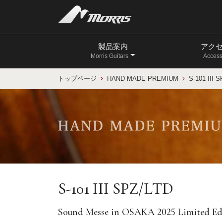
製品案内
アク
Morris Guitars
Access
トップページ
HAND MADE PREMIUM
S-101 III 
S-101 III SPZ/LTD
Sound Messe in OSAKA 2025 Limited Ed