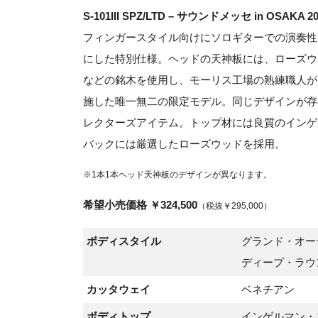
S-101III SPZ/LTD – サウンドメッセ in OSAKA
フィンガースタイル向けにソロギターでの演奏性
にした特別仕様。ヘッドの天神板には、ローズウ
などの銘木を使用し、モーリス工場の熟練職人が
施した唯一無二の限定モデル。同じデザインが存
レクターズアイテム。トップ材には良質のインゲ
バックには厳選したローズウッドを採用。
※1本1本ヘッド天神板のデザインが異なります。
希望小売価格 ￥324,500
（税抜￥295,000）
ボディスタイル
グランド・オー
ディープ・ラウ
カッタウェイ
ベネチアン
ボディトップ
インゲルマン・