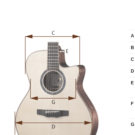
A 
B 
C 
D 
E 
F 
G 