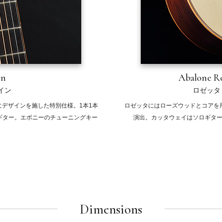
gn
Abalone Ro
イン
ロゼッタ
デザインを施した特別仕様。1本1本
ロゼッタにはローズウッドとコアを
ギター。エボニーのチューニングキー
演出。カッタウェイはソロギタ
Dimensions