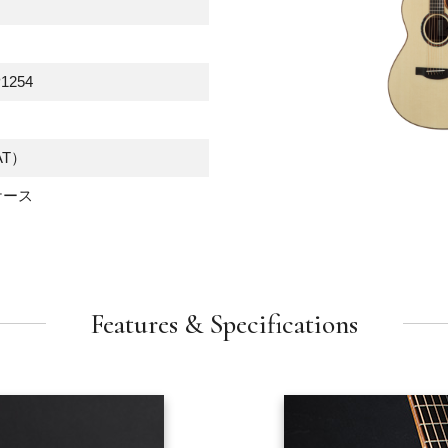
P1254
T）
ケース
Features & Specifications