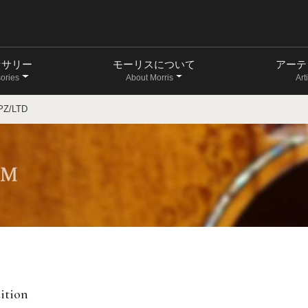
セサリー
モーリスについて
アーテ
ories
About Morris
Art
SPZ/LTD
ition