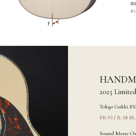
測
さ
HANDM
2025 Limited
Tokyo Gakki E
FE-93
/
R-18 B
Sound Messe Os